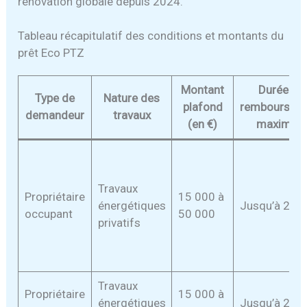
rénovation globale depuis 2024.
Tableau récapitulatif des conditions et montants du
prêt Eco PTZ
Montant
Durée de
Type de
Nature des
plafond
remboursem
demandeur
travaux
(en €)
maximale
Travaux
Propriétaire
15 000 à
énergétiques
Jusqu’à 20 a
occupant
50 000
privatifs
Travaux
Propriétaire
15 000 à
énergétiques
Jusqu’à 20 a